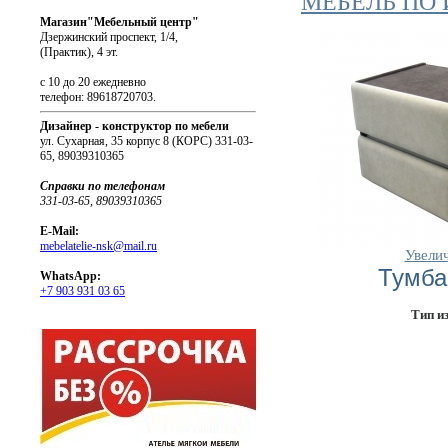
МЕБЕЛЬ ПО
Магазин"Мебельный центр"
Дзержинский проспект, 1/4,
(Практик), 4 эт.
с 10 до 20 ежедневно
телефон: 89618720703.
Дизайнер - конструктор по мебели
ул. Сухарная, 35 корпус 8 (КОРС) 331-03-
65, 89039310365
Справки по телефонам
331-03-65, 89039310365
E-Mail:
mebelatelie-nsk@mail.ru
Увели
Тумб
WhatsApp:
+7 903 931 03 65
Тип и