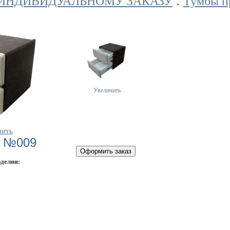
:
 ИНДИВИДУАЛЬНОМУ ЗАКАЗУ
Тумбы п
Увеличить
чить
а №009
зделия: